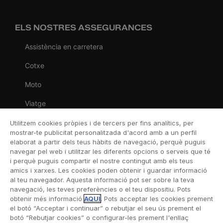
ELS NOSTRES ASSEGURANCES
Assistència en carretera
Cotxe
Moto
Viatge
Llar
Utilitzem cookies pròpies i de tercers per fins analítics, per
mostrar-te publicitat personalitzada d'acord amb a un perfil
Vida
elaborat a partir dels teus hàbits de navegació, perquè puguis
navegar pel web i utilitzar les diferents opcions o serveis que té
Decessos
i perquè puguis compartir el nostre contingut amb els teus
amics i xarxes. Les cookies poden obtenir i guardar informació
Dental
al teu navegador. Aquesta informació pot ser sobre la teva
navegació, les teves preferències o el teu dispositiu. Pots
Esportiva
obtenir més informació
AQUÍ
. Pots acceptar les cookies prement
el botó “Acceptar i continuar” o rebutjar el seu ús prement el
Esquí
botó “Rebutjar cookies” o configurar-les prement l'enllaç