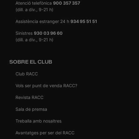
Atenció telefònica
900 357 357
(dill. a div., 9-21 h)
Assistència estranger 24 h
934 95 51 51
Sinistres
930 03 96 60
(dill. a div., 9-21 h)
SOBRE EL CLUB
Club RACC
Vols ser punt de venda RACC?
Revista RACC
Sala de premsa
Treballa amb nosaltres
Avantatges per ser del RACC