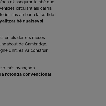
a s’han d’assegurar també que
ehicles circulant als carrils
rior fins arribar a la sortida i
yalitzar bé qualsevol
es en els darrers mesos
oundabout de Cambridge
.
gne Unit, es va construir
lució més avançada
e la rotonda convencional