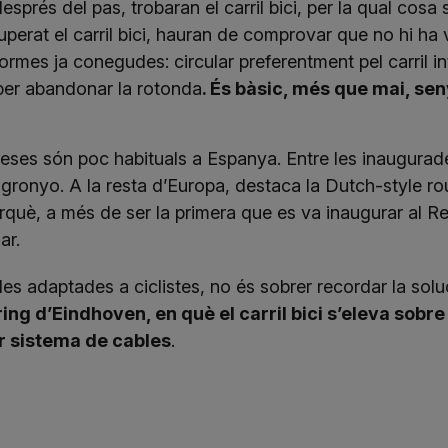
després del pas, trobaran el carril bici, per la qual cos
Superat el carril bici, hauran de comprovar que no hi ha v
 normes ja conegudes: circular preferentment pel carril inte
 per abandonar la rotonda
. És bàsic, més que mai, sen
deses són poc habituals a Espanya. Entre les inaugurad
gronyo. A la resta d’Europa, destaca la
Dutch-style r
què, a més de ser la primera que es va inaugurar al Re
ar.
ndes adaptades a ciclistes, no és sobrer recordar la so
ng d’Eindhoven, en què el carril bici s’eleva sobr
r sistema de cables
.