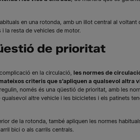
bituals en una rotonda, amb un illot central al voltant d
 i la resta de vehicles de motor.
stió de prioritat
omplicació en la circulació,
les normes de circulaci
ateixos criteris que s’apliquen a qualsevol altra 
regulin, només és una qüestió de prioritat, amb les no
qualsevol altre vehicle i les bicicletes i els patinets ten
terior de la rotonda, també apliquen les normes habituals
arril bici o als carrils centrals.