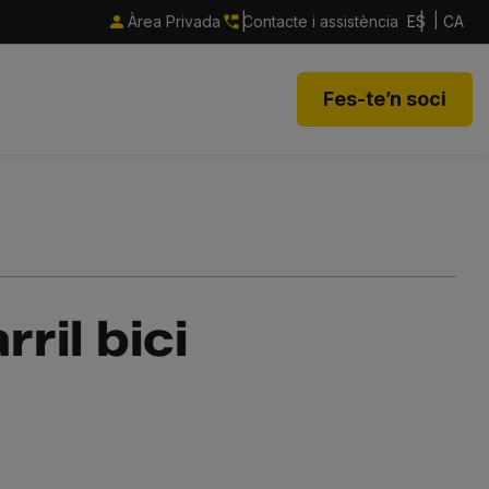
Àrea Privada
Contacte i assistència
ES
CA
Fes-te’n soci
ril bici