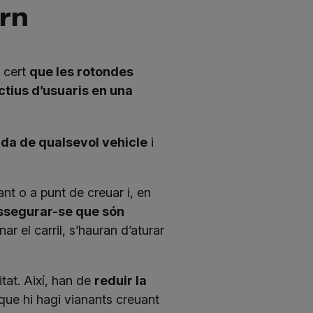
orn
 cert
que les rotondes
ctius d’usuaris en una
ada de qualsevol vehicle
i
nt o a punt de creuar i, en
ssegurar-se que són
ar el carril, s’hauran d’aturar
itat. Així, han de
reduir la
que hi hagi vianants creuant