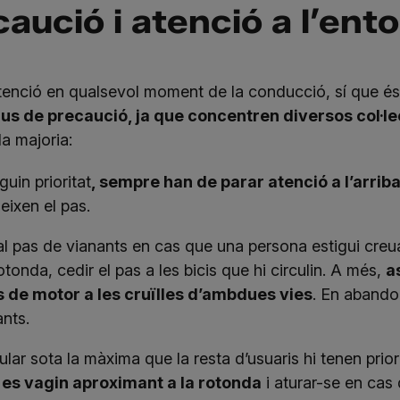
ució i atenció a l’ent
tenció en qualsevol moment de la conducció, sí que és
us de precaució, ja que concentren diversos col·le
la majoria:
guin prioritat
, sempre han de parar atenció a l’arrib
eixen el pas.
 al pas de vianants en cas que una persona estigui creua
 rotonda, cedir el pas a les bicis que hi circulin. A més,
a
es de motor a les cruïlles d’ambdues vies
. En abandon
nts.
ular sota la màxima que la resta d’usuaris hi tenen prior
 es vagin aproximant a la rotonda
i aturar-se en cas 