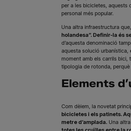
per a les bicicletes, aquests 
personal més popular.
Una altra infraestructura qu
holandesa”. Definir-la és se
d’aquesta denominació tampo
aquesta solució urbanística, 
moment amb els carrils bici, 
tipologia de rotonda, perquè
Elements d’
Com dèiem, la novetat princ
bicicletes i els patinets. 
metre d’amplada.
Una altra
totes les cruïlles entre la 