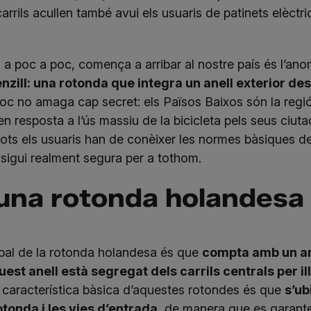
carrils acullen també avui els usuaris de patinets elèctric
e, a poc a poc, comença a arribar al nostre país és l’a
nzill: una rotonda que integra un anell exterior desti
c no amaga cap secret: els Països Baixos són la reg
en resposta a l’ús massiu de la bicicleta pels seus ciu
tots els usuaris han de conèixer les normes bàsiques d
 sigui realment segura per a tothom.
una rotonda holandesa
ipal de la rotonda holandesa és que
compta amb un ane
Aquest anell està segregat dels carrils centrals per
 característica bàsica d’aquestes rotondes és que
s’ub
rotonda i les vies d’entrada
, de manera que es garante