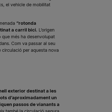
s, el vehicle de mobilitat
nomenada
“rotonda
nat a carril bici.
L’origen
ió que més ha desenvolupat
tadans. Com va passar al seu
e circulació per aquesta nova
ll exterior destinat a les
 illots d’aproximadament un
iquen passos de vianants a
ix també la circulació segura