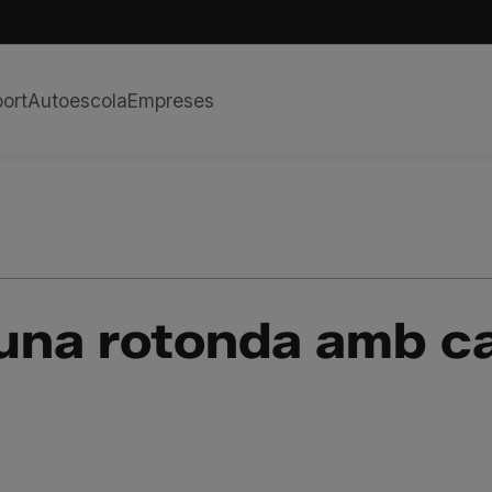
ort
Autoescola
Empreses
una rotonda amb car