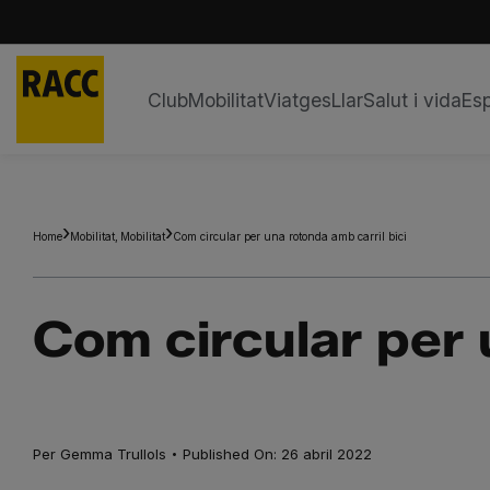
Club
Mobilitat
Viatges
Llar
Salut i vida
Esp
Skip
to
content
Home
Mobilitat
Mobilitat
Com circular per una rotonda amb carril bici
Com circular per 
·
Per
Gemma Trullols
Published On: 26 abril 2022