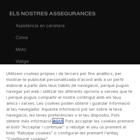
ELS NOSTRES ASSEGURANCES
Assistència en carretera
Cotxe
Moto
Viatge
Llar
Utilitzem cookies pròpies i de tercers per fins analítics, per
mostrar-te publicitat personalitzada d'acord amb a un perfil
Vida
elaborat a partir dels teus hàbits de navegació, perquè puguis
navegar pel web i utilitzar les diferents opcions o serveis que té
Decessos
i perquè puguis compartir el nostre contingut amb els teus
amics i xarxes. Les cookies poden obtenir i guardar informació
Dental
al teu navegador. Aquesta informació pot ser sobre la teva
navegació, les teves preferències o el teu dispositiu. Pots
Esportiva
obtenir més informació
AQUÍ
. Pots acceptar les cookies prement
el botó “Acceptar i continuar” o rebutjar el seu ús prement el
Esquí
botó “Rebutjar cookies” o configurar-les prement l'enllaç
“Configurar cookies”