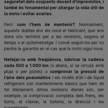
seguretat dels ocupants davant d’imprevistos, i
també és fonamental per allargar la vida útil de
la moto i evitar avaries
.
Però
com l’hem de mantenir?
Normalment,
aquests dubtes ens els resol el fabricant, que ens
dona uns terminis per a les revisions, segons el
temps o el quilometratge. I convé seguir-los per no
perdre la garantia en el cas que la moto sigui nova.
Netejar-la amb freqüència
,
lubricar la cadena
cada 500 a 1.000 km
(o abans, si se circula amb
pluja o per pistes) o
comprovar la pressió de
l’aire dels pneumàtics
i els nivells d’oli i de líquid
refrigerant són manteniments bàsics que hem de
fer diàriament. Altres revisions diàries són, per
exemple, la comprovació completa dels frens, els
llums, el clàxon, la bateria, la direcció i les
suspensions.