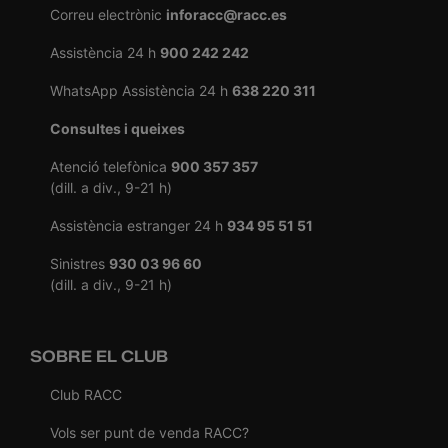
Correu electrònic
inforacc@racc.es
Assistència 24 h
900 242 242
WhatsApp Assistència 24 h
638 220 311
Consultes i queixes
Atenció telefònica
900 357 357
(dill. a div., 9-21 h)
Assistència estranger 24 h
934 95 51 51
Sinistres
930 03 96 60
(dill. a div., 9-21 h)
SOBRE EL CLUB
Club RACC
Vols ser punt de venda RACC?