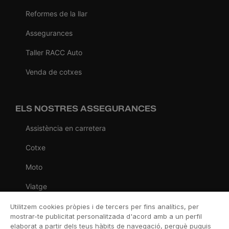
Reformes de la llar
Assegurances
Taller RACC Auto
Venda de cotxes
ELS NOSTRES ASSEGURANCES
Assistència en carretera
Cotxe
Moto
Viatge
Llar
Utilitzem cookies pròpies i de tercers per fins analítics, per
mostrar-te publicitat personalitzada d'acord amb a un perfil
Vida
elaborat a partir dels teus hàbits de navegació, perquè puguis