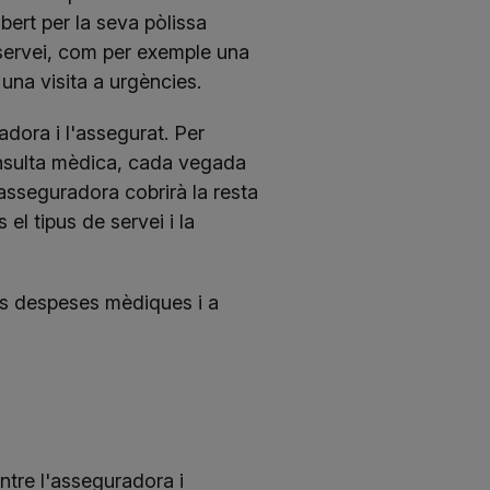
ert per la seva pòlissa
servei, com per exemple una
na visita a urgències.
adora i l'assegurat. Per
nsulta mèdica, cada vegada
asseguradora cobrirà la resta
l tipus de servei i la
es despeses mèdiques i a
tre l'asseguradora i