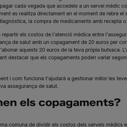
 pagar cada vegada que accedeix a un servei mèdic cob
ent es realitza directament en el moment de rebre el 
diagnòstica, la compra de medicaments amb recepta o u
repartir els costos de l'atenció mèdica entre l'assegur
rança de salut amb un copagament de 20 euros per co
d'abonar aquests 20 euros de la teva pròpia butxaca. L'
tant destacar que els copagaments poden variar segons e
t i com funciona t'ajudarà a gestionar millor les tev
teva assegurança de salut.
nen els copagaments?
a comuna de dividir els costos dels serveis mèdics en