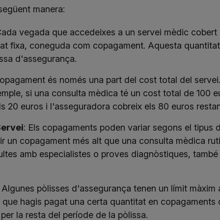
 següent manera:
Cada vegada que accedeixes a un servei mèdic cobert 
tat fixa, coneguda com copagament. Aquesta quantitat 
lissa d'assegurança.
 copagament és només una part del cost total del serve
xemple, si una consulta mèdica té un cost total de 100 
s 20 euros i l'asseguradora cobreix els 80 euros restan
Servei
: Els copagaments poden variar segons el tipus d
nir un copagament més alt que una consulta mèdica rutin
ultes amb especialistes o proves diagnòstiques, també 
: Algunes pòlisses d'assegurança tenen un límit màxim
 que hagis pagat una certa quantitat en copagaments d
r la resta del període de la pòlissa.