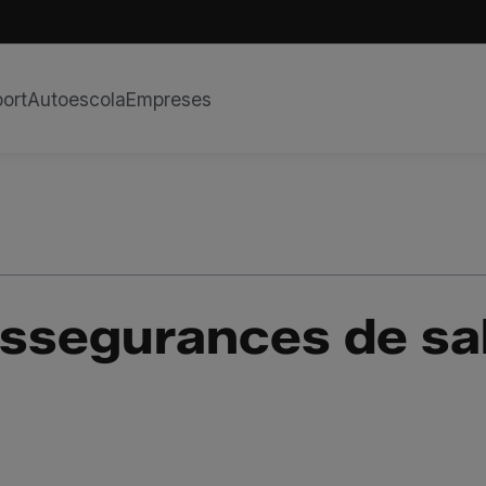
ort
Autoescola
Empreses
segurances de salu