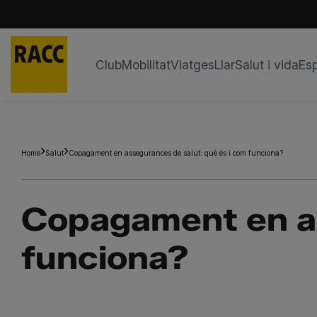
Club
Mobilitat
Viatges
Llar
Salut i vida
Esp
Skip
to
content
Home
Salut
Copagament en assegurances de salut: què és i com funciona?
Copagament en as
funciona?