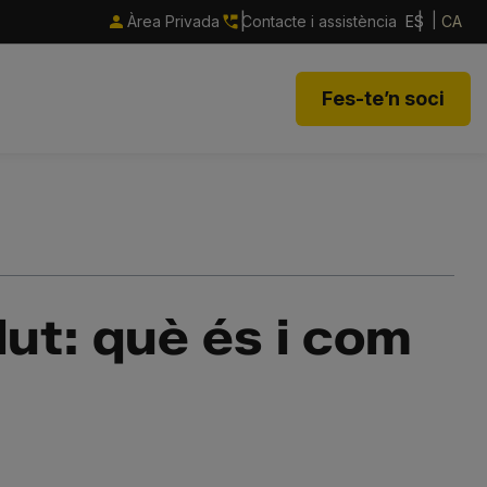
Àrea Privada
Contacte i assistència
ES
CA
Fes-te’n soci
t: què és i com