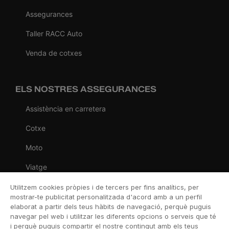
Assegurances
Taller RACC Auto
Venda de cotxes
ELS NOSTRES ASSEGURANCES
Assistència en carretera
Cotxe
Moto
Viatge
Llar
Utilitzem cookies pròpies i de tercers per fins analítics, per
mostrar-te publicitat personalitzada d'acord amb a un perfil
Vida
elaborat a partir dels teus hàbits de navegació, perquè puguis
navegar pel web i utilitzar les diferents opcions o serveis que té
Decessos
i perquè puguis compartir el nostre contingut amb els teus