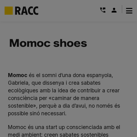
|
Skip
to
Momoc shoes
content
Momoc
és el somni d’una dona espanyola,
Gabriela, que dissenya i crea sabates
ecològiques amb la idea de contribuir a crear
consciència per
«caminar de manera
sostenible»
, perquè a dia d’avui, no només és
possible sinó necessari.
Momoc és una
start up
conscienciada amb el
medi ambient: creen sabates sostenibles