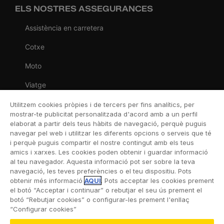
ELS NOSTRES ASSEGURANCES
Assistència en carretera
Cotxe
Moto
Viatge
Llar
Utilitzem cookies pròpies i de tercers per fins analítics, per
mostrar-te publicitat personalitzada d'acord amb a un perfil
Vida
elaborat a partir dels teus hàbits de navegació, perquè puguis
navegar pel web i utilitzar les diferents opcions o serveis que té
Decessos
i perquè puguis compartir el nostre contingut amb els teus
amics i xarxes. Les cookies poden obtenir i guardar informació
Dental
al teu navegador. Aquesta informació pot ser sobre la teva
navegació, les teves preferències o el teu dispositiu. Pots
Esportiva
obtenir més informació
AQUÍ
. Pots acceptar les cookies prement
el botó “Acceptar i continuar” o rebutjar el seu ús prement el
Esquí
botó “Rebutjar cookies” o configurar-les prement l'enllaç
“Configurar cookies”