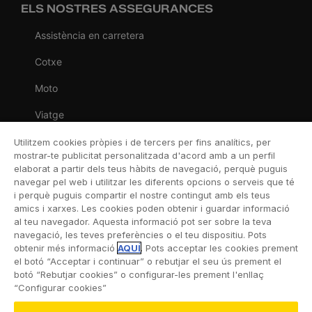
ELS NOSTRES ASSEGURANCES
Assistència en carretera
Cotxe
Moto
Viatge
Llar
Utilitzem cookies pròpies i de tercers per fins analítics, per
mostrar-te publicitat personalitzada d'acord amb a un perfil
Vida
elaborat a partir dels teus hàbits de navegació, perquè puguis
navegar pel web i utilitzar les diferents opcions o serveis que té
Decessos
i perquè puguis compartir el nostre contingut amb els teus
amics i xarxes. Les cookies poden obtenir i guardar informació
Dental
al teu navegador. Aquesta informació pot ser sobre la teva
navegació, les teves preferències o el teu dispositiu. Pots
Esportiva
obtenir més informació
AQUÍ
. Pots acceptar les cookies prement
el botó “Acceptar i continuar” o rebutjar el seu ús prement el
Esquí
botó “Rebutjar cookies” o configurar-les prement l'enllaç
“Configurar cookies”