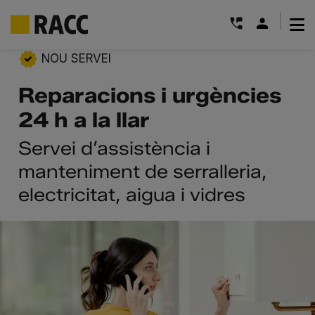
|
Skip
NOU SERVEI
to
Reparacions i urgències
content
24 h a la llar
Servei d’assistència i
manteniment de serralleria,
electricitat, aigua i vidres