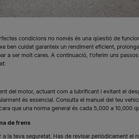
perfectes condicions no només és una qüestió de funci
e ben cuidat garanteix un rendiment eficient, prolonga l
bar a ser molt cares. A continuació, t’oferim uns pass
at:
ment del motor, actuant com a lubrificant i evitant el de
i regularment és essencial. Consulta el manual del teu veh
ncara que una norma general és cada 5,000 a 10,000 qu
ma de frens
a la teva seguretat. Has de revisar periòdicament el niv