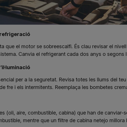
refrigeració
ta que el motor se sobreescalfi. És clau revisar el nivell
sistema. Canvia el refrigerant cada dos anys o segons l
’il·luminació
sencial per a la seguretat. Revisa totes les llums del te
ms de fre i els intermitents. Reemplaça les bombetes cr
tres (oli, aire, combustible, cabina) que han de canviar-s
mbustible, mentre que un filtre de cabina netejo millora la 