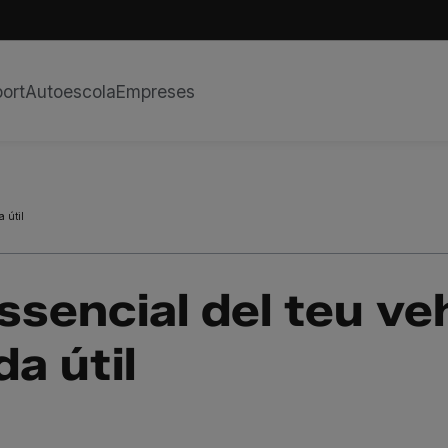
ort
Autoescola
Empreses
a útil
sencial del teu veh
da útil