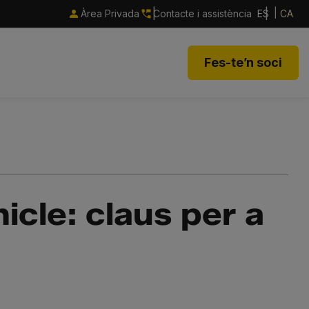
Àrea Privada
Contacte i assistència
ES
CA
Fes-te’n soci
icle: claus per a