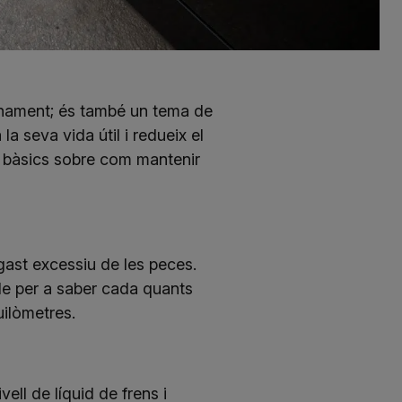
onament; és també un tema de
a seva vida útil i redueix el
os bàsics sobre com mantenir
sgast excessiu de les peces.
icle per a saber cada quants
ilòmetres.
ell de líquid de frens i