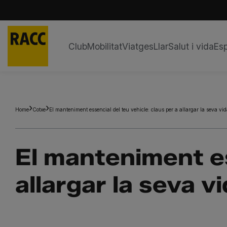
Club
Mobilitat
Viatges
Llar
Salut i vida
Esp
Skip
to
content
Home
Cotxe
El manteniment essencial del teu vehicle: claus per a allargar la seva vid
El manteniment es
allargar la seva vi