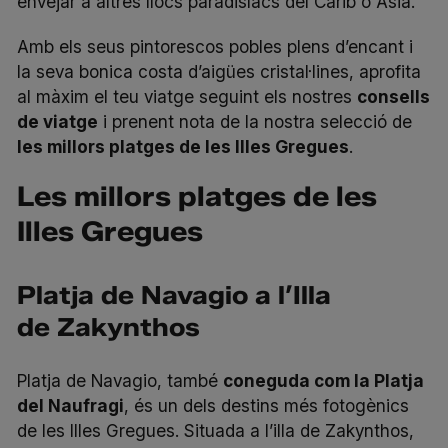
envejar a altres llocs paradisíacs del Carib o Àsia.
Amb els seus pintorescos pobles plens d’encant i
la seva bonica costa d’aigües cristal·lines, aprofita
al màxim el teu viatge seguint els nostres
consells
de viatge
i prenent nota de la nostra selecció de
les millors platges de les Illes Gregues
.
Les millors platges de les
Illes Gregues
Platja de Navagio a l’Illa
de Zakynthos
Platja de Navagio, també
coneguda com la Platja
del Naufragi
, és un dels destins més fotogènics
de les Illes Gregues. Situada a l’illa de Zakynthos,