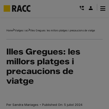
|
Skip
to
Home
Viatges i oci
Illes Gregues: les millors platges i precaucions de viatge
content
Illes Gregues: les
millors platges i
precaucions de
viatge
·
Per
Sandra Mariages
Published On: 5 juliol 2024