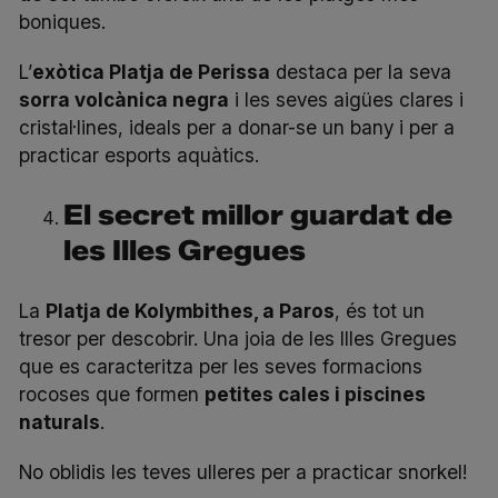
boniques.
L’
exòtica Platja de Perissa
destaca per la seva
sorra volcànica negra
i les seves aigües clares i
cristal·lines, ideals per a donar-se un bany i per a
practicar esports aquàtics.
El secret millor guardat de
les Illes Gregues
La
Platja de Kolymbithes, a Paros
, és tot un
tresor per descobrir. Una joia de les Illes Gregues
que es caracteritza per les seves formacions
rocoses que formen
petites cales i piscines
naturals
.
No oblidis les teves ulleres per a practicar
snorkel
!