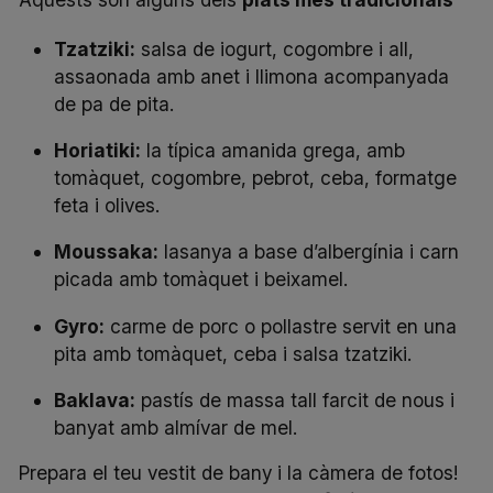
Tzatziki:
salsa de iogurt, cogombre i all,
assaonada amb anet i llimona acompanyada
de pa de pita.
Horiatiki:
la típica amanida grega, amb
tomàquet, cogombre, pebrot, ceba, formatge
feta i olives.
Moussaka:
lasanya a base d’albergínia i carn
picada amb tomàquet i beixamel.
Gyro:
carme de porc o pollastre servit en una
pita amb tomàquet, ceba i salsa tzatziki.
Baklava:
pastís de massa tall farcit de nous i
banyat amb almívar de mel.
Prepara el teu vestit de bany i la càmera de fotos!