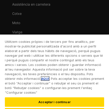
Assistència en carretera
Cotxe
Moto
Viatge
Llar
Utilitzem cookies pròpies i de tercers per fins analítics, per
mostrar-te publicitat personalitzada d'acord amb a un perfil
Vida
elaborat a partir dels teus hàbits de navegació, perquè puguis
navegar pel web i utilitzar les diferents opcions o serveis que té
Decessos
i perquè puguis compartir el nostre contingut amb els teus
amics i xarxes. Les cookies poden obtenir i guardar informació
Dental
al teu navegador. Aquesta informació pot ser sobre la teva
navegació, les teves preferències o el teu dispositiu. Pots
Esportiva
obtenir més informació
AQUÍ
. Pots acceptar les cookies prement
el botó “Acceptar i continuar” o rebutjar el seu ús prement el
Esquí
botó “Rebutjar cookies” o configurar-les prement l'enllaç
“Configurar cookies”
Acceptar i continuar