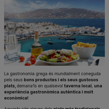
La gastronomia grega és mundialment coneguda
pels seus
bons productes i els seus gustosos
plats,
demana’ls en qualsevol
taverna local
,
una
experiència gastronòmica autèntica i molt
econòmica!
Aquests són alguns dels
plats més tradicionals