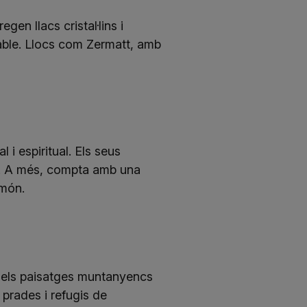
en llacs cristal·lins i
dable. Llocs com Zermatt, amb
i espiritual. Els seus
es. A més, compta amb una
 món.
dels paisatges muntanyencs
prades i refugis de