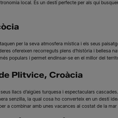
ronomia local. És un destí perfecte per als qui busque
còcia
quen per la seva atmosfera mística i els seus paisatge
deres ofereixen recorreguts plens d’història i bellesa n
s populars i permet endinsar-se en el millor del territ
de Plitvice, Croàcia
seus llacs d’aigües turquesa i espectaculars cascades
a senzilla, la qual cosa ho converteix en un destí idea
 per a combinar amb unes vacances al costat de la mar 