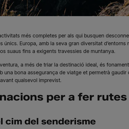
activitats més completes per als qui busquen desconnec
s únics. Europa, amb la seva gran diversitat d’entorns n
ejos suaus fins a exigents travessies de muntanya.
aventura, a més de triar la destinació ideal, és fonamen
mb una bona
assegurança de viatge
et permetrà gaudir d
 davant qualsevol imprevist.
inacions per a fer rute
el cim del senderisme