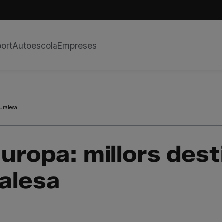
ort
Autoescola
Empreses
turalesa
ropa: millors dest
ralesa