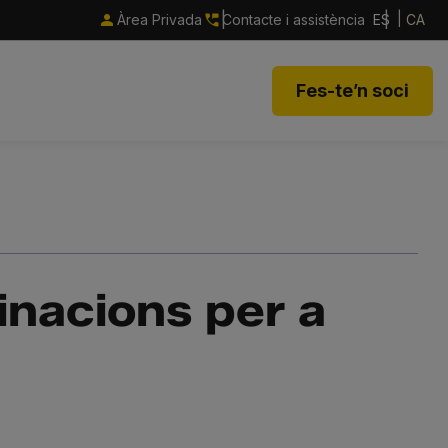
Àrea Privada
Contacte i assistència
ES
CA
Fes-te’n soci
inacions per a