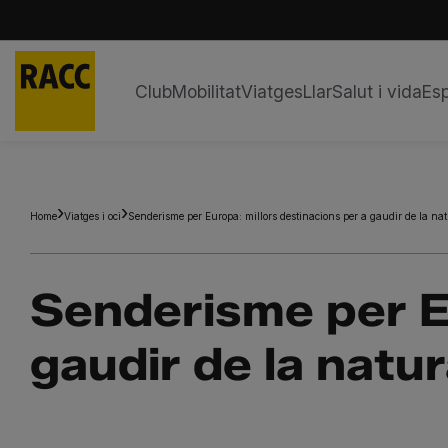
Club
Mobilitat
Viatges
Llar
Salut i vida
Esp
Skip
to
content
Home
Viatges i oci
Senderisme per Europa: millors destinacions per a gaudir de la na
Senderisme per Eu
gaudir de la natu