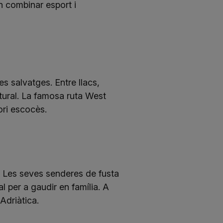
n combinar esport i
s salvatges. Entre llacs,
atural. La famosa ruta West
ori escocès.
. Les seves senderes de fusta
l per a gaudir en família. A
Adriàtica.