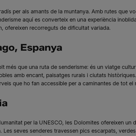
adís per als amants de la muntanya. Amb rutes que voreg
enderisme aquí es converteix en una experiència inobli
, ofereixen recorreguts de dificultat variada.
ago, Espanya
 més que una ruta de senderisme: és un viatge cultural 
obles amb encant, paisatges rurals i ciutats històriqu
serveis que ho fan accessible per a caminantes de tot el
ia
Humanitat per la UNESCO, les Dolomites ofereixen un 
 Les seves senderes travessen pics escarpats, verdes 