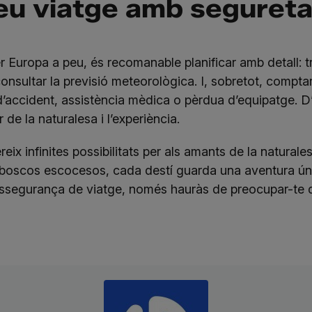
teu viatge amb segureta
r Europa a peu, és recomanable planificar amb detall: tr
i consultar la previsió meteorològica. I, sobretot, com
 d’accident, assistència mèdica o pèrdua d’equipatge. 
de la naturalesa i l’experiència.
ix infinites possibilitats per als amants de la naturales
 boscos escocesos, cada destí guarda una aventura ú
 assegurança de viatge, només hauràs de preocupar-te 