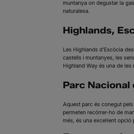
muntanya on degustar la gast
naturalesa.
Highlands, Es
Les Highlands d’Escòcia desta
castells i muntanyes, les sen
Highland Way és una de les mé
Parc Nacional 
Aquest parc és conegut pels 
permeten recórrer-ho de maner
més, és una excel·lent opció