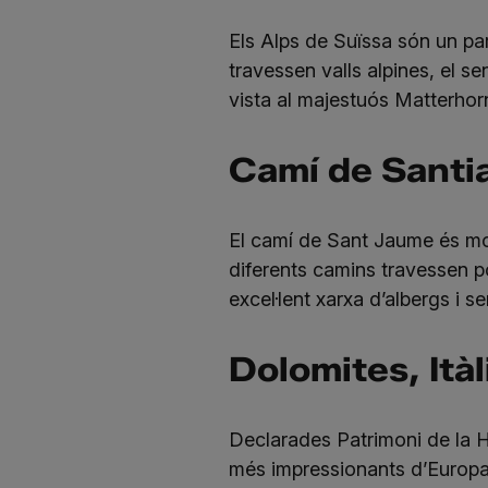
Els Alps de Suïssa són un par
travessen valls alpines, el s
vista al majestuós Matterhorn
Camí de Santi
El camí de Sant Jaume és molt
diferents camins travessen p
excel·lent xarxa d’albergs i 
Dolomites, Itàl
Declarades Patrimoni de la 
més impressionants d’Europa.