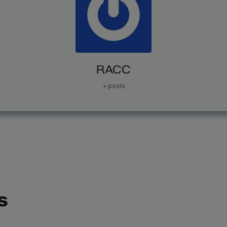
RACC
+ posts
s