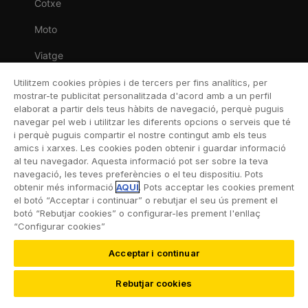
Cotxe
Moto
Viatge
Llar
Utilitzem cookies pròpies i de tercers per fins analítics, per
mostrar-te publicitat personalitzada d'acord amb a un perfil
Vida
elaborat a partir dels teus hàbits de navegació, perquè puguis
navegar pel web i utilitzar les diferents opcions o serveis que té
Decessos
i perquè puguis compartir el nostre contingut amb els teus
amics i xarxes. Les cookies poden obtenir i guardar informació
Dental
al teu navegador. Aquesta informació pot ser sobre la teva
navegació, les teves preferències o el teu dispositiu. Pots
Esportiva
obtenir més informació
AQUÍ
. Pots acceptar les cookies prement
el botó “Acceptar i continuar” o rebutjar el seu ús prement el
Esquí
botó “Rebutjar cookies” o configurar-les prement l'enllaç
“Configurar cookies”
Acceptar i continuar
©2026 RACC Mobility Club |
Condicions d’ús i Política
Rebutjar cookies
de privacitat
|
Accesibilitat
|
Política de cookies
|