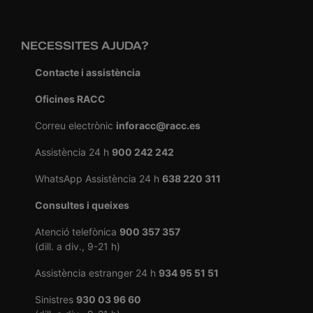
NECESSITES AJUDA?
Contacte i assistència
Oficines RACC
Correu electrònic
inforacc@racc.es
Assistència 24 h
900 242 242
WhatsApp Assistència 24 h
638 220 311
Consultes i queixes
Atenció telefònica
900 357 357
(dill. a div., 9-21 h)
Assistència estranger 24 h
934 95 51 51
Sinistres
930 03 96 60