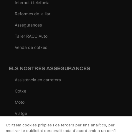
Internet i telefonia
Reformes de la llar
Assegurances
Taller RACC Auto
Venda de cotxes
ELS NOSTRES ASSEGURANCES
Assistència en carretera
Cotxe
Moto
Viatge
Llar
Utilitzem cookies pròpies i de tercers per fins analítics, per
mostrar-te publicitat personalitzada d'acord amb a un perfil