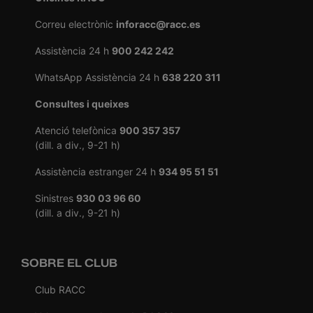
Correu electrònic
inforacc@racc.es
Assistència 24 h
900 242 242
WhatsApp Assistència 24 h
638 220 311
Consultes i queixes
Atenció telefònica
900 357 357
(dill. a div., 9-21 h)
Assistència estranger 24 h
934 95 51 51
Sinistres
930 03 96 60
(dill. a div., 9-21 h)
SOBRE EL CLUB
Club RACC