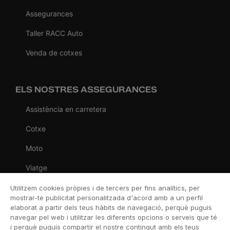
Assegurances
Taller RACC Auto
Venda de cotxes
ELS NOSTRES ASSEGURANCES
Assistència en carretera
Cotxe
Moto
Viatge
Llar
Utilitzem cookies pròpies i de tercers per fins analítics, per
mostrar-te publicitat personalitzada d'acord amb a un perfil
Vida
elaborat a partir dels teus hàbits de navegació, perquè puguis
navegar pel web i utilitzar les diferents opcions o serveis que té
Decessos
i perquè puguis compartir el nostre contingut amb els teus