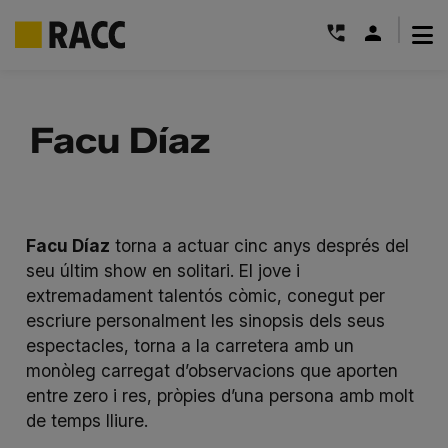
|
Skip
to
Facu Díaz
content
Facu Díaz
torna a actuar cinc anys després del
seu últim show en solitari. El jove i
extremadament talentós còmic, conegut per
escriure personalment les sinopsis dels seus
espectacles, torna a la carretera amb un
monòleg carregat d’observacions que aporten
entre zero i res, pròpies d’una persona amb molt
de temps lliure.