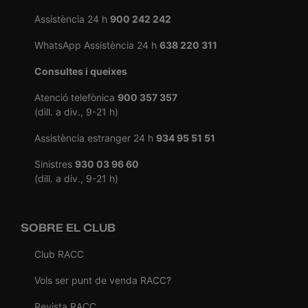
Assistència 24 h
900 242 242
WhatsApp Assistència 24 h
638 220 311
Consultes i queixes
Atenció telefònica
900 357 357
(dill. a div., 9-21 h)
Assistència estranger 24 h
934 95 51 51
Sinistres
930 03 96 60
(dill. a div., 9-21 h)
SOBRE EL CLUB
Club RACC
Vols ser punt de venda RACC?
Revista RACC