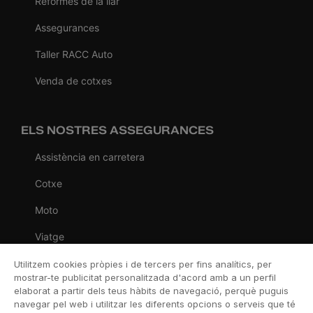
Reformes de la llar
Assegurances
Taller RACC Auto
Venda de cotxes
ELS NOSTRES ASSEGURANCES
Assistència en carretera
Cotxe
Moto
Viatge
Llar
Utilitzem cookies pròpies i de tercers per fins analítics, per
mostrar-te publicitat personalitzada d'acord amb a un perfil
Vida
elaborat a partir dels teus hàbits de navegació, perquè puguis
navegar pel web i utilitzar les diferents opcions o serveis que té