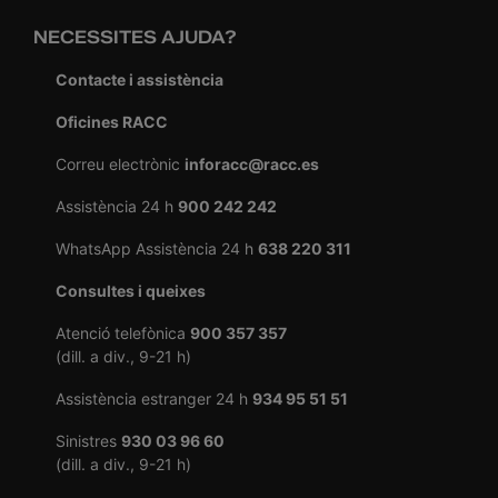
NECESSITES AJUDA?
Contacte i assistència
Oficines RACC
Correu electrònic
inforacc@racc.es
Assistència 24 h
900 242 242
WhatsApp Assistència 24 h
638 220 311
Consultes i queixes
Atenció telefònica
900 357 357
(dill. a div., 9-21 h)
Assistència estranger 24 h
934 95 51 51
Sinistres
930 03 96 60
(dill. a div., 9-21 h)