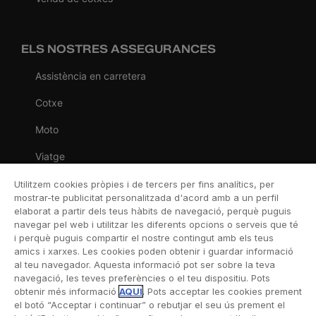
ELS NOSTRES ASSEGURANCES
Assistència en carretera
Cotxe
Moto
Viatge
Llar
Utilitzem cookies pròpies i de tercers per fins analítics, per
mostrar-te publicitat personalitzada d'acord amb a un perfil
Vida
elaborat a partir dels teus hàbits de navegació, perquè puguis
navegar pel web i utilitzar les diferents opcions o serveis que té
Decessos
i perquè puguis compartir el nostre contingut amb els teus
amics i xarxes. Les cookies poden obtenir i guardar informació
Dental
al teu navegador. Aquesta informació pot ser sobre la teva
navegació, les teves preferències o el teu dispositiu. Pots
Esportiva
obtenir més informació
AQUÍ
. Pots acceptar les cookies prement
el botó “Acceptar i continuar” o rebutjar el seu ús prement el