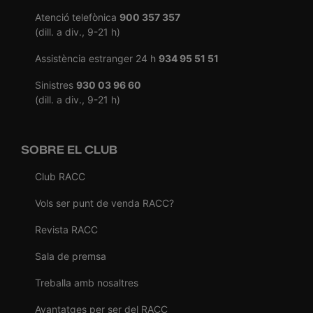
Atenció telefònica
900 357 357
(dill. a div., 9-21 h)
Assistència estranger 24 h
934 95 51 51
Sinistres
930 03 96 60
(dill. a div., 9-21 h)
SOBRE EL CLUB
Club RACC
Vols ser punt de venda RACC?
Revista RACC
Sala de premsa
Treballa amb nosaltres
Avantatges per ser del RACC