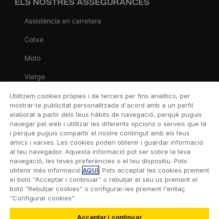
ELS NOSTRES ASSEGURANCES
Assistència en carretera
Cotxe
Moto
Viatge
Llar
Utilitzem cookies pròpies i de tercers per fins analítics, per
mostrar-te publicitat personalitzada d'acord amb a un perfil
Vida
elaborat a partir dels teus hàbits de navegació, perquè puguis
navegar pel web i utilitzar les diferents opcions o serveis que té
Decessos
i perquè puguis compartir el nostre contingut amb els teus
amics i xarxes. Les cookies poden obtenir i guardar informació
Dental
al teu navegador. Aquesta informació pot ser sobre la teva
navegació, les teves preferències o el teu dispositiu. Pots
Esportiva
obtenir més informació
AQUÍ
. Pots acceptar les cookies prement
el botó “Acceptar i continuar” o rebutjar el seu ús prement el
Esquí
botó “Rebutjar cookies” o configurar-les prement l'enllaç
“Configurar cookies”
Acceptar i continuar