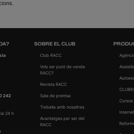
cions.
DA?
SOBRE EL CLUB
PRODUC
cia
Club RACC
Agènci
Vols ser punt de venda
Assistè
RACC?
Autoes
Revista RACC
CLUB6
0 242
Sala de premsa
Cursos
Treballa amb nosaltres
Internet
ia 24 h
Avantatges per ser del
Reforme
RACC
s