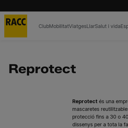
Club
Mobilitat
Viatges
Llar
Salut i vida
Esp
Skip
to
content
Reprotect
Reprotect
és una empre
mascaretes reutilitzabl
protecció fins a 30 o 40
dissenys per a tota la fa