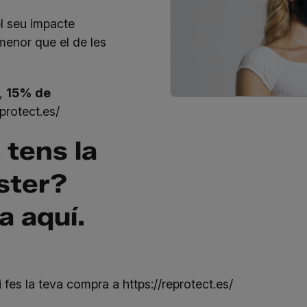
el seu impacte
menor que el de les
C,
15% de
eprotect.es/
 tens la
ter?
la
aquí
.
i fes la teva compra a
https://reprotect.es/