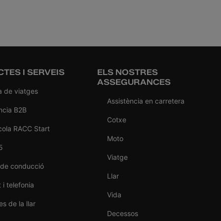
TES I SERVEIS
ELS NOSTRES
ASSEGURANCES
a de viatges
Assistència en carretera
ncia B2B
Cotxe
cola RACC Start
Moto
5
Viatge
 de conducció
Llar
 i telefonia
Vida
s de la llar
Decessos