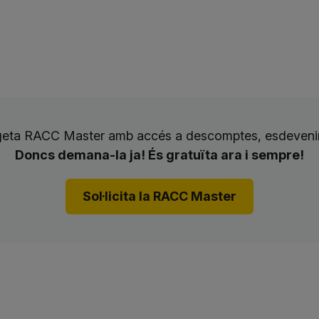
rgeta RACC Master amb accés a descomptes, esdevenim
Doncs demana-la ja! És gratuïta ara i sempre!
Sol·licita la RACC Master