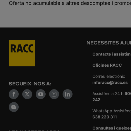
Oferta no acumulable a altres descomptes i promo
NECESSITES AJU
Contacte i assistèn
Oficines RACC
Correu electrònic
inforacc@racc.es
SEGUEIX-NOS A:
Assistència 24 h
90
242
WhatsApp Assistènc
638 220 311
Consultes i queixe