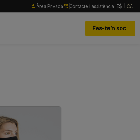
Àrea Privada
Contacte i assistència
ES
CA
Fes-te’n soci