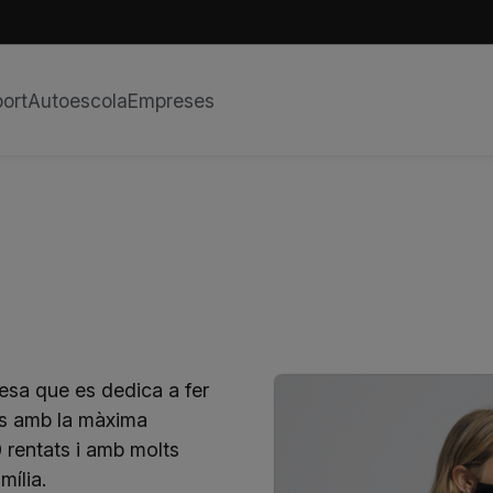
ort
Autoescola
Empreses
sa que es dedica a fer
es amb la màxima
 rentats i amb molts
mília.