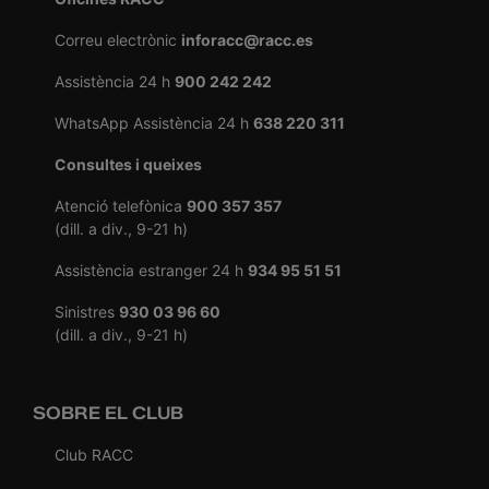
Correu electrònic
inforacc@racc.es
Assistència 24 h
900 242 242
WhatsApp Assistència 24 h
638 220 311
Consultes i queixes
Atenció telefònica
900 357 357
(dill. a div., 9-21 h)
Assistència estranger 24 h
934 95 51 51
Sinistres
930 03 96 60
(dill. a div., 9-21 h)
SOBRE EL CLUB
Club RACC