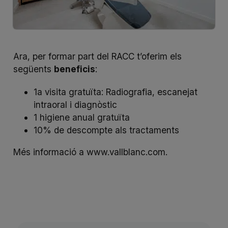
Ara, per formar part del RACC t’oferim els
següents
beneficis
:
1a visita gratuïta: Radiografia, escanejat
intraoral i diagnòstic
1 higiene anual gratuïta
10% de descompte als tractaments
Més informació a
www.vallblanc.com
.