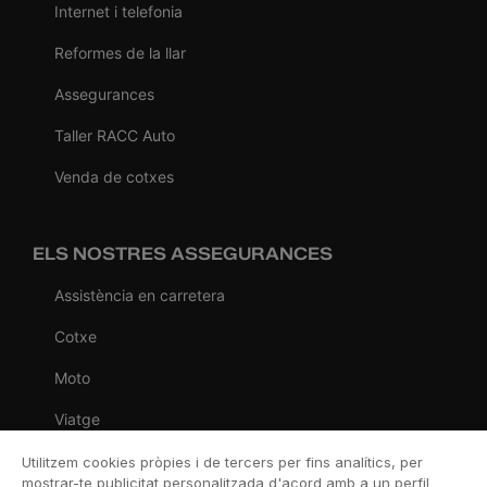
Internet i telefonia
Reformes de la llar
Assegurances
Taller RACC Auto
Venda de cotxes
ELS NOSTRES ASSEGURANCES
Assistència en carretera
Cotxe
Moto
Viatge
Llar
Utilitzem cookies pròpies i de tercers per fins analítics, per
mostrar-te publicitat personalitzada d'acord amb a un perfil