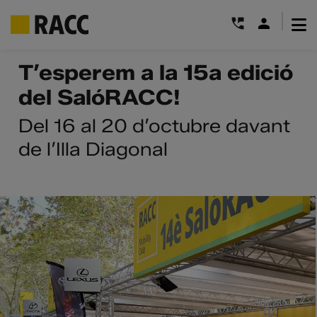
|
Skip
T’esperem a la 15a edició
to
del SalóRACC!
content
Del 16 al 20 d’octubre davant
de l’Illa Diagonal