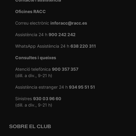
Oficines RACC
Correu electrònic
inforacc@racc.es
Assistència 24 h
900 242 242
WhatsApp Assistència 24 h
638 220 311
Consultes i queixes
Atenció telefònica
900 357 357
(dill. a div., 9-21 h)
Assistència estranger 24 h
934 95 51 51
Sinistres
930 03 96 60
(dill. a div., 9-21 h)
SOBRE EL CLUB