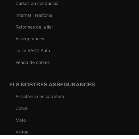
Cursos de conducció
Internet i telefonia
Reformes de la llar
Assegurances
Taller RACC Auto
Venda de cotxes
ELS NOSTRES ASSEGURANCES
Assistència en carretera
Cotxe
Moto
Viatge