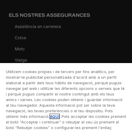
ELS NOSTRES ASSEGURANCES
Assistència en carretera
Cotxe
Moto
Viatge
Llar
Utilitzem cookies pròpies i de tercers per fins analítics, per
mostrar-te publicitat personalitzada d'acord amb a un perfil
Vida
elaborat a partir dels teus hàbits de navegació, perquè puguis
navegar pel web i utilitzar les diferents opcions o serveis que té
Decessos
i perquè puguis compartir el nostre contingut amb els teus
amics i xarxes. Les cookies poden obtenir i guardar informació
Dental
al teu navegador. Aquesta informació pot ser sobre la teva
navegació, les teves preferències o el teu dispositiu. Pots
Esportiva
obtenir més informació
AQUÍ
. Pots acceptar les cookies prement
el botó “Acceptar i continuar” o rebutjar el seu ús prement el
Esquí
botó “Rebutjar cookies” o configurar-les prement l'enllaç