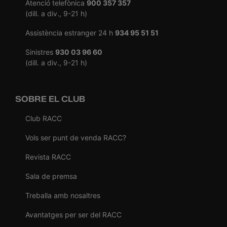
Atenció telefònica
900 357 357
(dill. a div., 9-21 h)
Assistència estranger 24 h
934 95 51 51
Sinistres
930 03 96 60
(dill. a div., 9-21 h)
SOBRE EL CLUB
Club RACC
Vols ser punt de venda RACC?
Revista RACC
Sala de premsa
Treballa amb nosaltres
Avantatges per ser del RACC