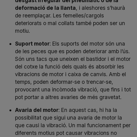
desgast irregular del pneumàtic o de la
deformació de la llanta
, i aleshores s’haurà
de reemplaçar. Les femelles/cargols
deteriorats o mal collats també poden ser un
motiu.
Suport motor
: Els suports del motor són una
de les peces que es poden deteriorar amb l’ús.
Són uns tacs que uneixen el bastidor i el motor
del cotxe la funció dels quals és absorbir les
vibracions de motor i caixa de canvis. Amb el
temps, poden deformar-se o trencar-se,
provocant una incòmoda vibració, que fins i tot
pot portar a altres avaries de més gravetat.
Avaria del motor
: En aquest cas, hi ha la
possibilitat que sigui una avaria de motor la
que causi la vibració. Un mal funcionament per
diferents motius pot causar vibracions no