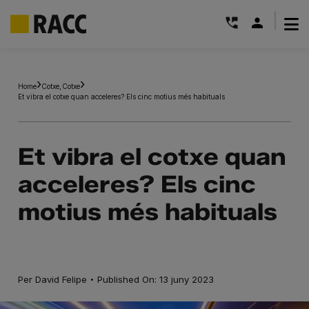
|
Skip
to
Home
Cotxe
Cotxe
content
Et vibra el cotxe quan acceleres? Els cinc motius més habituals
Et vibra el cotxe quan
acceleres? Els cinc
motius més habituals
·
Per
David Felipe
Published On: 13 juny 2023