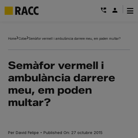
|
Skip
to
Home
Cotxe
Semàfor vermell i ambulància darrere meu, em poden multar?
content
Semàfor vermell i
ambulància darrere
meu, em poden
multar?
·
Per
David Felipe
Published On: 27 octubre 2015