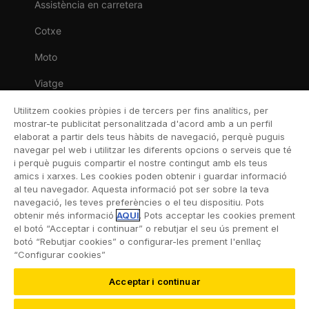
Assistència en carretera
Cotxe
Moto
Viatge
Llar
Utilitzem cookies pròpies i de tercers per fins analítics, per
mostrar-te publicitat personalitzada d'acord amb a un perfil
Vida
elaborat a partir dels teus hàbits de navegació, perquè puguis
navegar pel web i utilitzar les diferents opcions o serveis que té
Decessos
i perquè puguis compartir el nostre contingut amb els teus
amics i xarxes. Les cookies poden obtenir i guardar informació
Dental
al teu navegador. Aquesta informació pot ser sobre la teva
navegació, les teves preferències o el teu dispositiu. Pots
Esportiva
obtenir més informació
AQUÍ
. Pots acceptar les cookies prement
el botó “Acceptar i continuar” o rebutjar el seu ús prement el
Esquí
botó “Rebutjar cookies” o configurar-les prement l'enllaç
“Configurar cookies”
Acceptar i continuar
©2026 RACC Mobility Club |
Condicions d’ús i Política