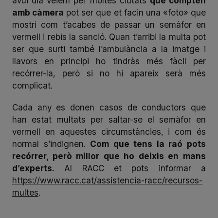
avui dia veiem per moltes ciutats
que compten
amb càmera
pot ser que et facin una «foto» que
mostri com t’acabes de passar un semàfor en
vermell
i rebis la sanció. Quan t’arribi la multa pot
ser que surti també l’ambulància a la imatge i
llavors en principi ho tindràs més fàcil per
recórrer-la, però si no hi apareix serà més
complicat.
Cada any es donen casos de conductors que
han estat multats per saltar-se el semàfor en
vermell en aquestes circumstàncies, i com és
normal s’indignen.
Com que tens la raó pots
recórrer, però millor que ho deixis en mans
d’experts.
Al RACC et pots informar a
https://www.racc.cat/assistencia-racc/recursos-
multes
.