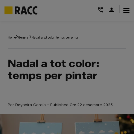
|
Skip
to
Home
General
Nadal a tot color: temps per pintar
content
Nadal a tot color:
temps per pintar
·
Per
Deyanira García
Published On: 22 desembre 2025