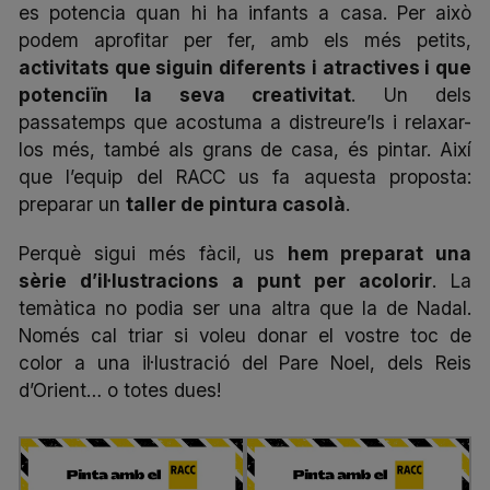
es potencia quan hi ha infants a casa. Per això
podem aprofitar per fer, amb els més petits,
activitats que siguin diferents i atractives i que
potenciïn la seva creativitat
. Un dels
passatemps que acostuma a distreure’ls i relaxar-
los més, també als grans de casa, és pintar. Així
que l’equip del RACC us fa aquesta proposta:
preparar un
taller de pintura casolà
.
Perquè sigui més fàcil, us
hem preparat una
sèrie d’il·lustracions a punt per acolorir
. La
temàtica no podia ser una altra que la de Nadal.
Només cal triar si voleu donar el vostre toc de
color a una il·lustració del Pare Noel, dels Reis
d’Orient… o totes dues!