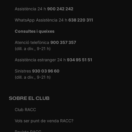
Assistència 24 h
900 242 242
WhatsApp Assistència 24 h
638 220 311
Consultes i queixes
Atenció telefònica
900 357 357
(dill. a div., 9-21 h)
Assistència estranger 24 h
934 95 51 51
Sinistres
930 03 96 60
(dill. a div., 9-21 h)
SOBRE EL CLUB
Club RACC
Vols ser punt de venda RACC?
Revista RACC