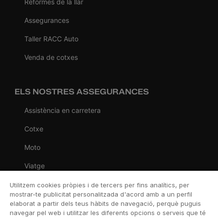
Reformes de la llar
Assegurances
Taller RACC Auto
Venda de cotxes
ELS NOSTRES ASSEGURANCES
Assistència en carretera
Cotxe
Moto
Viatge
Llar
Utilitzem cookies pròpies i de tercers per fins analítics, per
mostrar-te publicitat personalitzada d'acord amb a un perfil
Vida
elaborat a partir dels teus hàbits de navegació, perquè puguis
navegar pel web i utilitzar les diferents opcions o serveis que té