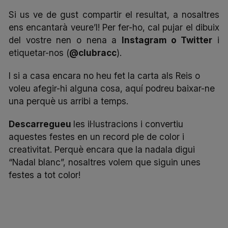
Si us ve de gust compartir el resultat, a nosaltres
ens encantarà veure’l! Per fer-ho, cal pujar el dibuix
del vostre nen o nena a
Instagram
o
Twitter
i
etiquetar-nos (
@clubracc
).
I si a casa encara no heu fet la carta als Reis o
voleu afegir-hi alguna cosa,
aquí
podreu baixar-ne
una perquè us arribi a temps.
Descarregueu
les il·lustracions i convertiu
aquestes festes en un record ple de color i
creativitat. Perquè encara que la nadala digui
“Nadal blanc”, nosaltres volem que siguin unes
festes a tot color!