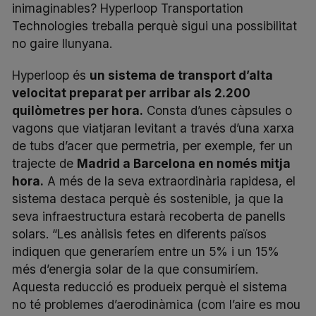
inimaginables? Hyperloop Transportation
Technologies treballa perquè sigui una possibilitat
no gaire llunyana.
Hyperloop és
un sistema de transport d’alta
velocitat preparat per arribar als 2.200
quilòmetres per hora.
Consta d’unes càpsules o
vagons que viatjaran levitant a través d’una xarxa
de tubs d’acer que permetria, per exemple, fer un
trajecte de
Madrid a Barcelona en només mitja
hora.
A més de la seva extraordinària rapidesa, el
sistema destaca perquè és sostenible, ja que la
seva infraestructura estarà recoberta de panells
solars. “Les anàlisis fetes en diferents països
indiquen que generaríem entre un 5% i un 15%
més d’energia solar de la que consumiríem.
Aquesta reducció es produeix perquè el sistema
no té problemes d’aerodinàmica (com l’aire es mou