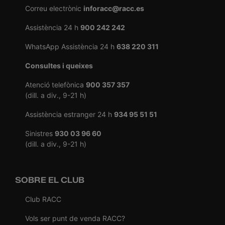
Correu electrònic
inforacc@racc.es
Assistència 24 h
900 242 242
WhatsApp Assistència 24 h
638 220 311
Consultes i queixes
Atenció telefònica
900 357 357
(dill. a div., 9-21 h)
Assistència estranger 24 h
934 95 51 51
Sinistres
930 03 96 60
(dill. a div., 9-21 h)
SOBRE EL CLUB
Club RACC
Vols ser punt de venda RACC?