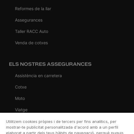
Reformes de la llar
Assegurances
Taller RACC Auto
Venda de cotxes
ELS NOSTRES ASSEGURANCES
Assistència en carretera
Cotxe
Moto
Viatge
Llar
Utilitzem cookies pròpies i de tercers per fins analítics, per
mostrar-te publicitat personalitzada d'acord amb a un perfil
Vida
elaborat a partir dels teus hàbits de navegació, perquè puguis