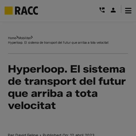
|
Skip
to
Home
Mobilitat
content
Hyperloop. El sistema de transport del futur que arriba a tota velocitat
Hyperloop. El sistema
de transport del futur
que arriba a tota
velocitat
·
Per
David Felipe
Published On: 12 abril 2023