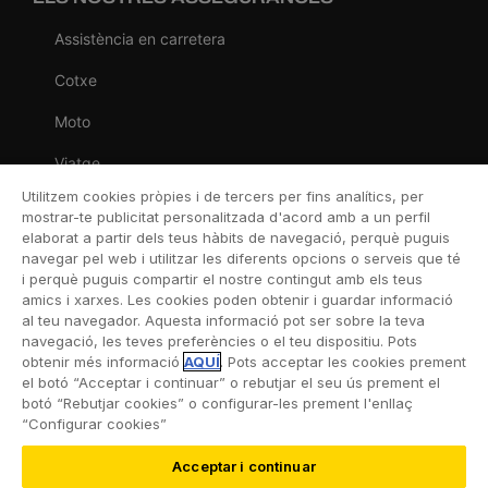
Assistència en carretera
Cotxe
Moto
Viatge
Utilitzem cookies pròpies i de tercers per fins analítics, per
Llar
mostrar-te publicitat personalitzada d'acord amb a un perfil
elaborat a partir dels teus hàbits de navegació, perquè puguis
Vida
navegar pel web i utilitzar les diferents opcions o serveis que té
i perquè puguis compartir el nostre contingut amb els teus
Decessos
amics i xarxes. Les cookies poden obtenir i guardar informació
al teu navegador. Aquesta informació pot ser sobre la teva
Dental
navegació, les teves preferències o el teu dispositiu. Pots
obtenir més informació
AQUÍ
. Pots acceptar les cookies prement
Esportiva
el botó “Acceptar i continuar” o rebutjar el seu ús prement el
botó “Rebutjar cookies” o configurar-les prement l'enllaç
Esquí
“Configurar cookies”
Acceptar i continuar