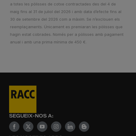
a totes les pòlisses de cotxe contractades des del 4 de
maig fins al 31 de juliol del 2026 i amb data d’efecte fins al
30 de setembre del 2026 com a màxim. Se n’exclouen els
reemplaçaments. Únicament es premiaran les pòlisses que
hagin estat cobrades. Només per a pòlisses amb pagament
anual i amb una prima mínima de 450 €.
SEGUEIX-NOS A: