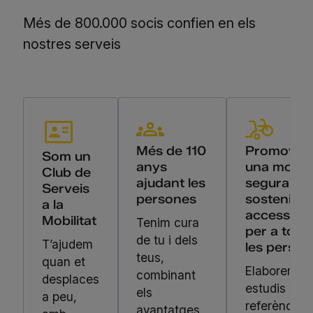
Més de 800.000 socis confien en els
nostres serveis
Més de 110
Promove
Som un
anys
una mobili
Club de
ajudant les
segura,
Serveis
persones
sostenible 
a la
accessible
Mobilitat
Tenim cura
per a tote
de tu i dels
T’ajudem
les person
teus,
quan et
Elaborem
combinant
desplaces
estudis de
els
a peu,
referència,
avantatges