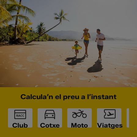
Calcula’n el preu a l’instant
Club
Cotxe
Moto
Viatges
L