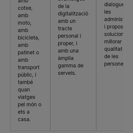
amb
dialoguem 
de la
cotxe,
les
digitalització
amb
administrac
amb un
moto,
i proposem
tracte
amb
solucions p
personal i
bicicleta,
millorar la
proper, i
amb
qualitat de 
amb una
patinet o
de les
àmplia
amb
persones.
gamma de
transport
serveis.
públic, i
també
quan
viatges
pel món o
ets a
casa.