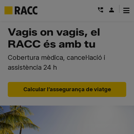
|
Skip
Vagis on vagis, el
to
content
RACC és amb tu
Cobertura mèdica, cancel·lació i
assistència 24 h
Calcular l’assegurança de viatge